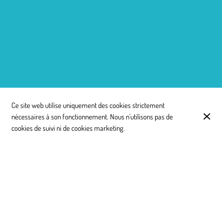
Ce site web utilise uniquement des cookies strictement
nécessaires à son fonctionnement. Nous n'utilisons pas de
cookies de suivi ni de cookies marketing.
Lundi
11:30 - 22:30
Mardi
11:30 - 22:30
Mercredi
11:30 - 22:30
Jeudi
11:30 - 22:30